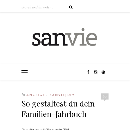
In
ANZEIGE
SANVIE|DIY
/
10
So gestaltest du dein
Familien-Jahrbuch
Dieser Post enthält Werbung für CEWE