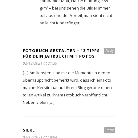
Fotopapier Matt, Flache Bindung, 368
g/m² – bei uns sehen die Bilder immer
toll aus und der Vorteil, man sieht nicht
so leicht Kinderfinger.
FOTOBUCH GESTALTEN – 13 TIPPS
Reply
FÜR DEIN JAHRBUCH MIT FOTOS
02/13/2021 at 21:39
[…] Am liebsten sind mir die Momente in denen
überhaupt nicht bemerkt wird, dass ich ein Foto
mache. Kerstin hat auf ihrem Blog gerade einen
tollen Artikel zu ihrem Fotobuch veröffentlicht.
Neben vielen […]
SILKE
Reply
02/13/2021 at 19:04