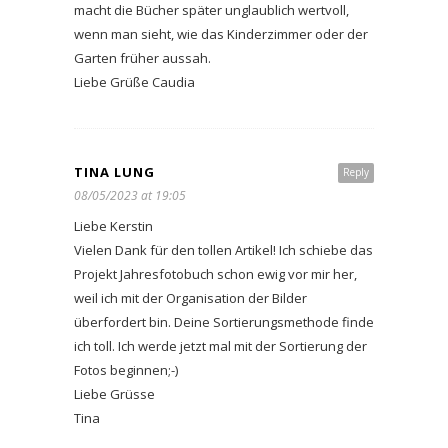
macht die Bücher später unglaublich wertvoll,
wenn man sieht, wie das Kinderzimmer oder der
Garten früher aussah.
Liebe Grüße Caudia
TINA LUNG
Reply
08/05/2023 at 19:05
Liebe Kerstin
Vielen Dank für den tollen Artikel! Ich schiebe das
Projekt Jahresfotobuch schon ewig vor mir her,
weil ich mit der Organisation der Bilder
überfordert bin. Deine Sortierungsmethode finde
ich toll. Ich werde jetzt mal mit der Sortierung der
Fotos beginnen;-)
Liebe Grüsse
Tina