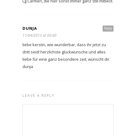
Lg Carmen, die hier sonst immer ganz still mitliest.
DUNJA
Reply
11/04/2013 at 00:40
liebe kerstin, wie wunderbar, dass ihr jetzt zu
dritt seid! herzlichste glückwünsche und alles
liebe für eine ganz besondere zeit, wünscht dir
dunja
LEAVE A REPLY