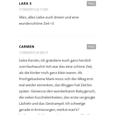
LARA S
Reply
11/04/2013 at 11:00
Alles, alles Liebe euch dreien und eine
wunderschöne Zeit <3
CARMEN
Reply
11/04/2013 at 08:13
Liebe Kerstin, ich gratuliere euch ganz herzlich
zum Nachwuchs! Ach war das eine schöne Zeit,
als die Kinder noch ganz klein waren. Als
frischgebackene Mami muss sich der Alltag erst
mal wieder einrenken, das Bloggen hat Zeit bis
später. Geniesse den wunderbaren Babygeruch,
die vielen Kuscheleinheiten, das erste vergnügte
Lächeln und das Gestrampel. Ich schwelge
gerade in Errinerungen, merkst man’s?