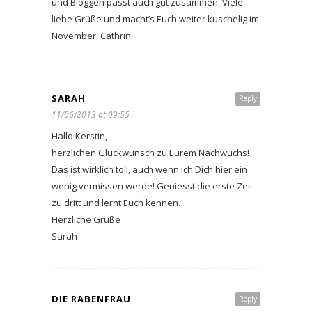
und Bloggen passt auch gut zusammen. Viele
liebe Grüße und macht’s Euch weiter kuschelig im
November. Cathrin
SARAH
Reply
11/06/2013 at 09:55
Hallo Kerstin,
herzlichen Glückwunsch zu Eurem Nachwuchs!
Das ist wirklich toll, auch wenn ich Dich hier ein
wenig vermissen werde! Geniesst die erste Zeit
zu dritt und lernt Euch kennen.
Herzliche Grüße
Sarah
DIE RABENFRAU
Reply