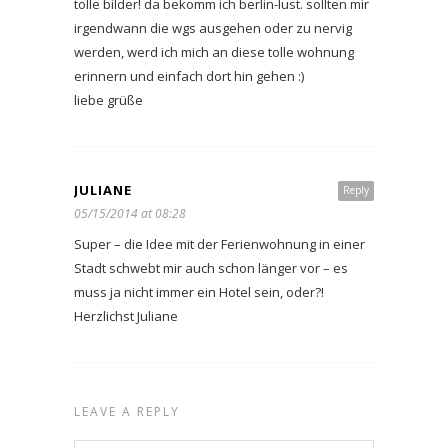
tolle bilder! da bekomm ich berlin-lust. sollten mir
irgendwann die wgs ausgehen oder zu nervig
werden, werd ich mich an diese tolle wohnung
erinnern und einfach dort hin gehen :)
liebe grüße
JULIANE
Reply
05/15/2014 at 08:28
Super – die Idee mit der Ferienwohnung in einer
Stadt schwebt mir auch schon länger vor – es
muss ja nicht immer ein Hotel sein, oder?!
Herzlichst Juliane
LEAVE A REPLY