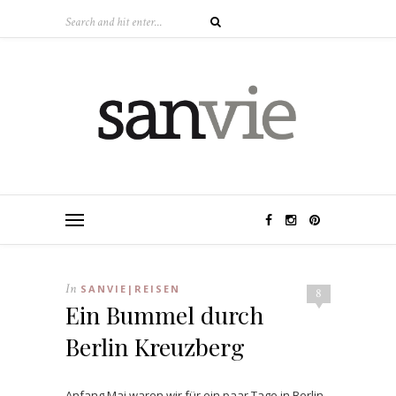
In
SANVIE|REISEN
8
Ein Bummel durch
Berlin Kreuzberg
Anfang Mai waren wir für ein paar Tage in Berlin.