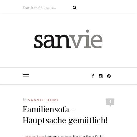
In
SANVIE|HOME
4
Familiensofa –
Hauptsache gemütlich!
Letztes Jahr
hatten wir uns für ein Ikea Sofa