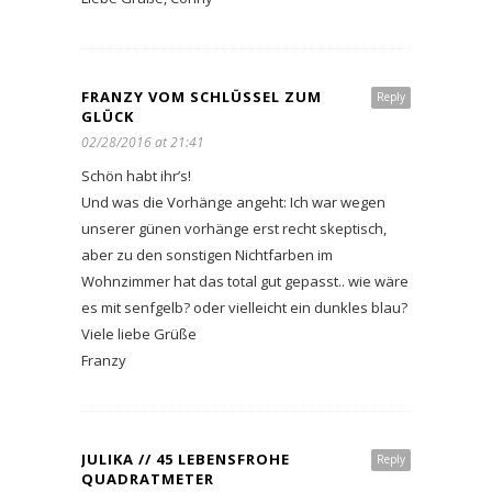
FRANZY VOM SCHLÜSSEL ZUM
Reply
GLÜCK
02/28/2016 at 21:41
Schön habt ihr’s!
Und was die Vorhänge angeht: Ich war wegen
unserer günen vorhänge erst recht skeptisch,
aber zu den sonstigen Nichtfarben im
Wohnzimmer hat das total gut gepasst.. wie wäre
es mit senfgelb? oder vielleicht ein dunkles blau?
Viele liebe Grüße
Franzy
JULIKA // 45 LEBENSFROHE
Reply
QUADRATMETER