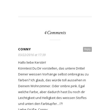
4 Comments
CONNY
Reply
03/22/2016 at 17:39
Hallo liebe Kerstin!
Könntest Du Dir vorstellen, das untere Drittel
Deiner weissen Vorhänge selbst ombregrau zu
färben? Ich glaub, das würde toll aussehen in
Deinem Wohnzimmer. Oder ombre pink. Egal
welche Farbe, aber dadurch hast Du noch dir
Leichtigkeit und Helligkeit des weissen Stoffes
und unten den Farbtupfer…!?!
Liebe Grüße, Conny