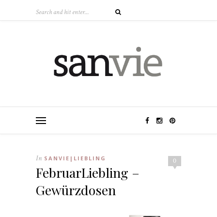
In
SANVIE|LIEBLING
0
FebruarLiebling –
Gewürzdosen