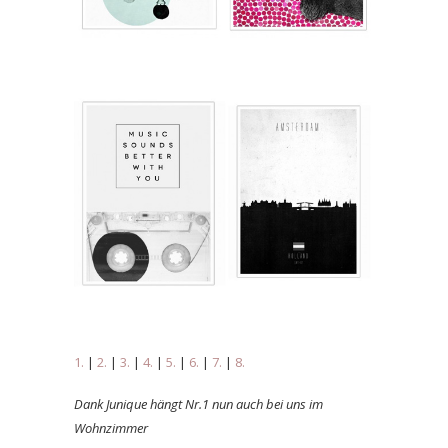
1.
|
2.
|
3.
|
4.
|
5.
|
6.
|
7.
|
8.
Dank Junique hängt Nr.1 nun auch bei uns im
Wohnzimmer