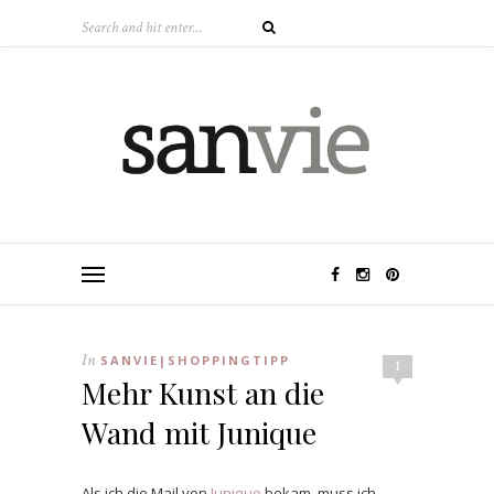
In
SANVIE|SHOPPINGTIPP
1
Mehr Kunst an die
Wand mit Junique
Als ich die Mail von
Junique
bekam, muss ich