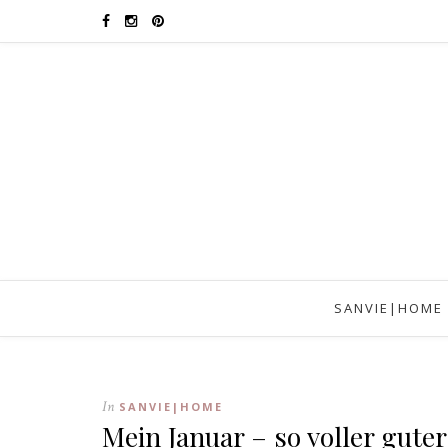
SANVIE|HOME
In
SANVIE|HOME
Mein Januar – so voller gute