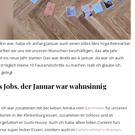
 drin war, habe ich anfang Januar auch einen tolles Mini Yoga Retreat bei
rften wir uns mit unseren Wünschen beschäftigen, das alte Jahr
ins neue Jahr starten. Das war direkt am 4. Januar, da war ich auch
st täglich meine 10 Tausendschritte zu machen. Hab ich glaube ich
 gelegt.
 Jobs, der Januar war wahnsinnig
te. Ich war zusammen mit der lieben Annika vom
Barometer
für unseren
rtionen in der Klinkerburg essen, zusammen im Schloss und im
efuttert im Sushi House. Auch ich habe allein tollen Content fürs
t nur super lecker Essen, sondern auch im
Hafenrummel in Bremen
.