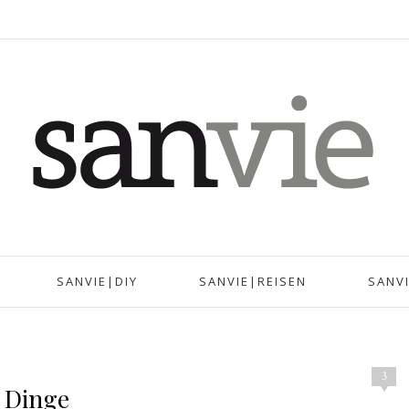
SANVIE|DIY
SANVIE|REISEN
SANV
3
r Dinge