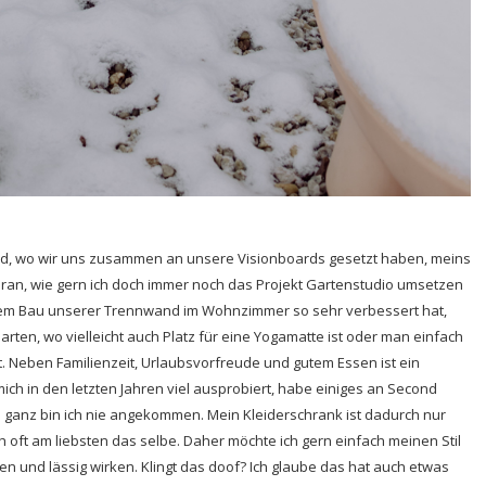
nd, wo wir uns zusammen an unsere Visionboards gesetzt haben, meins
ran, wie gern ich doch immer noch das Projekt Gartenstudio umsetzen
 dem Bau unserer Trennwand im Wohnzimmer so sehr verbessert hat,
rten, wo vielleicht auch Platz für eine Yogamatte ist oder man einfach
t. Neben Familienzeit, Urlaubsvorfreude und gutem Essen ist ein
ich in den letzten Jahren viel ausprobiert, habe einiges an Second
 ganz bin ich nie angekommen. Mein Kleiderschrank ist dadurch nur
 oft am liebsten das selbe. Daher möchte ich gern einfach meinen Stil
n und lässig wirken. Klingt das doof? Ich glaube das hat auch etwas