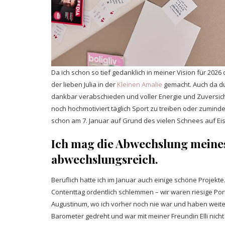
Da ich schon so tief gedanklich in meiner Vision für 2026
der lieben Julia in der
Kleinen Amalie
gemacht. Auch da du
dankbar verabschieden und voller Energie und Zuversicht 
noch hochmotiviert täglich Sport zu treiben oder zuminde
schon am 7. Januar auf Grund des vielen Schnees auf Eis
Ich mag die Abwechslung meines
abwechslungsreich.
Beruflich hatte ich im Januar auch einige schöne Projek
Contenttag ordentlich schlemmen – wir waren riesige Po
Augustinum, wo ich vorher noch nie war und haben weiterg
Barometer gedreht und war mit meiner Freundin Elli nich