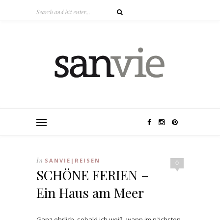
In
SANVIE|REISEN
0
SCHÖNE FERIEN –
Ein Haus am Meer
Ganz ehrlich, sobald ich weiß, wann im nächsten