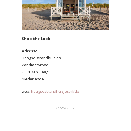
Shop the Look
Adresse:
Haagse strandhuisjes
Zandmotorpad
2554 Den Haag
Niederlande
web:
haagsestrandhuisjes.nl/de
07/25/2017