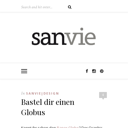
In
SANVIE|DESIGN
4
Bastel dir einen
Globus
Kennt ihr schon den
Paper Globe
? Der Graphic