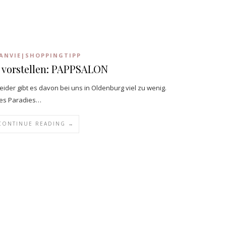
ANVIE|SHOPPINGTIPP
h vorstellen: PAPPSALON
leider gibt es davon bei uns in Oldenburg viel zu wenig.
ines Paradies…
CONTINUE READING →