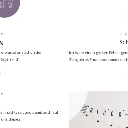
In
IPP
S
ag
Sch
d erwartet uns schon der
Ich habe einen großen Fehler ge
rtagen – ich…
Zum Jahres Ende überkommt mich
→
IPP
Weihnachtszeit und damit auch auf
s uns dieses…