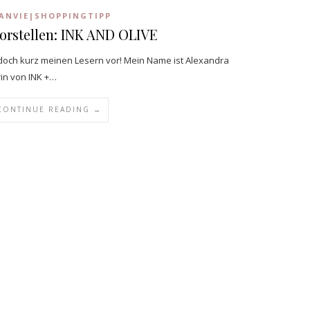
ANVIE|SHOPPINGTIPP
vorstellen: INK AND OLIVE
p doch kurz meinen Lesern vor! Mein Name ist Alexandra
in von INK +…
CONTINUE READING →