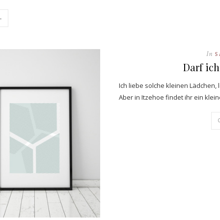
→
In
S
Darf ic
Ich liebe solche kleinen Lädchen, 
Aber in Itzehoe findet ihr ein kle