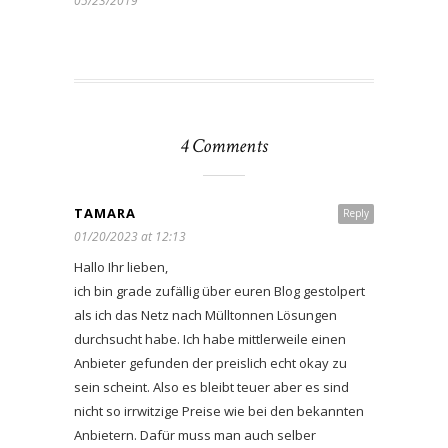
05/23/2019
4 Comments
TAMARA
Reply
01/20/2023 at 12:13
Hallo Ihr lieben,
ich bin grade zufällig über euren Blog gestolpert
als ich das Netz nach Mülltonnen Lösungen
durchsucht habe. Ich habe mittlerweile einen
Anbieter gefunden der preislich echt okay zu
sein scheint. Also es bleibt teuer aber es sind
nicht so irrwitzige Preise wie bei den bekannten
Anbietern. Dafür muss man auch selber