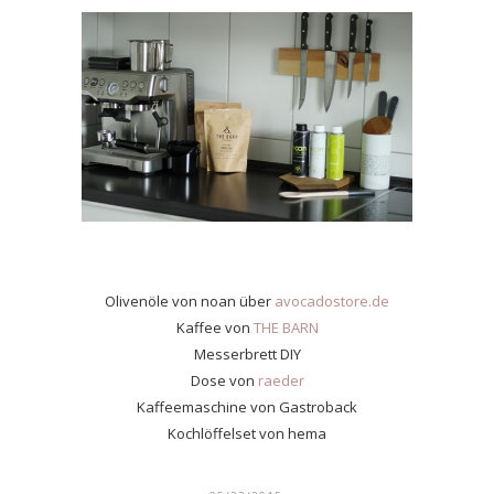
Olivenöle von noan über
avocadostore.de
Kaffee von
THE BARN
Messerbrett DIY
Dose von
raeder
Kaffeemaschine von Gastroback
Kochlöffelset von hema