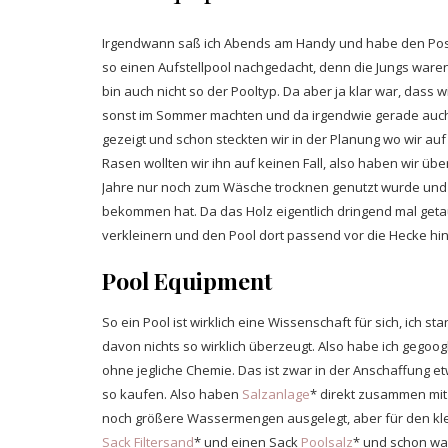
Irgendwann saß ich Abends am Handy und habe den Pos
so einen Aufstellpool nachgedacht, denn die Jungs war
bin auch nicht so der Pooltyp. Da aber ja klar war, dass w
sonst im Sommer machten und da irgendwie gerade auch 
gezeigt und schon steckten wir in der Planung wo wir au
Rasen wollten wir ihn auf keinen Fall, also haben wir übe
Jahre nur noch zum Wäsche trocknen genutzt wurde und e
bekommen hat. Da das Holz eigentlich dringend mal get
verkleinern und den Pool dort passend vor die Hecke hi
Pool Equipment
So ein Pool ist wirklich eine Wissenschaft für sich, ich
davon nichts so wirklich überzeugt. Also habe ich gegoog
ohne jegliche Chemie. Das ist zwar in der Anschaffung e
so kaufen. Also haben
Salzanlage
* direkt zusammen mit
noch größere Wassermengen ausgelegt, aber für den kl
Sack Filtersand
* und einen Sack
Poolsalz
* und schon war