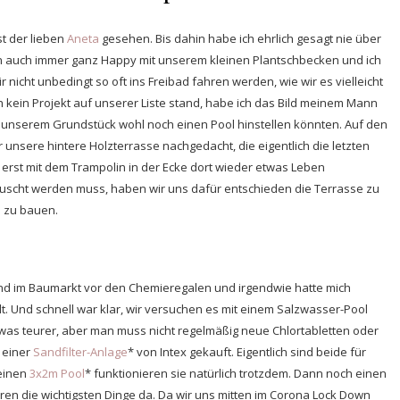
t der lieben
Aneta
gesehen. Bis dahin habe ich ehrlich gesagt nie über
en auch immer ganz Happy mit unserem kleinen Plantschbecken und ich
ir nicht unbedingt so oft ins Freibad fahren werden, wie wir es vielleicht
kein Projekt auf unserer Liste stand, habe ich das Bild meinem Mann
f unserem Grundstück wohl noch einen Pool hinstellen könnten. Auf den
r unsere hintere Holzterrasse nachgedacht, die eigentlich die letzten
rst mit dem Trampolin in der Ecke dort wieder etwas Leben
auscht werden muss, haben wir uns dafür entschieden die Terrasse zu
n zu bauen.
 stand im Baumarkt vor den Chemieregalen und irgendwie hatte mich
lt. Und schnell war klar, wir versuchen es mit einem Salzwasser-Pool
twas teurer, aber man muss nicht regelmäßig neue Chlortabletten oder
 einer
Sandfilter-Anlage
* von Intex gekauft. Eigentlich sind beide für
einen
3x2m Pool
* funktionieren sie natürlich trotzdem. Dann noch einen
en die wichtigsten Dinge da. Da wir uns mitten im Corona Lock Down