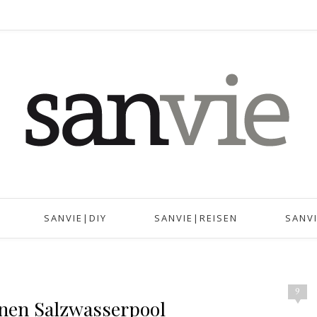
SANVIE|DIY
SANVIE|REISEN
SANV
9
inen Salzwasserpool