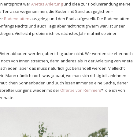
en entspricht war
Anetas Anleitung
und Idee zur Poolumrandung meine
Die Terrasse wegenommen, die Boden mit Sand ausgeglichen –
wir
Bodenmatten
ausgelegt und den Pool aufgestellt. Die Bodenmatten
fangs Nachts und auch Tags aber nicht richtig warm war, ist unser
gen. Vielleicht probiere ich es nächstes Jahr mal mit so einer
Winter abbauen werden, aber ich glaube nicht. Wir werden sie eher noch
h noch von Innen streichen, denn anderes als in der Anleitung von Aneta
chieden, aber das muss natürlich gut behandelt werden. Vielleicht
ein Mann nämlich noch was gebaut, wo man sich richtig toll anlehnen
 gemütlichen Sonnenbaden und Buch lesen immer so eine Sache, daher
gsbretter übrigens wieder mit der
Ölfarbe von Remmers
*, die ich von
r hatte.