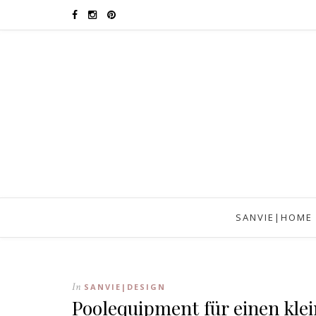
SANVIE|HOME
In
SANVIE|DESIGN
Poolequipment für einen kle