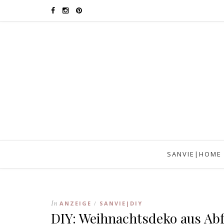
SANVIE|HOME
In
ANZEIGE
SANVIE|DIY
/
DIY: Weihnachtsdeko aus Abf