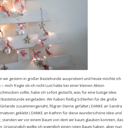
 wir gestern in großer Bastelrunde ausprobiert und heute möchte ich
ro
mich fragte ob ich nicht Lust hätte bei einer kleinen Aktion
mücken sollte, habe ich sofort gedacht, was für eine lustige Idee.
Bastelstunde eingeladen. Wir haben fleißig Schleifen für die große
n Girlande zusammengenäht, filigran Sterne gefaltet ( DANKE an Sandra
rnativen geklebt ( DANKE an Kathrin für diese wunderschöne Idee und
war, standen wir vor einem Baum von dem wir kaum glauben konnten, das
ten. Ursprünglich wollte ich eigentlich einen roten Baum haben, aber nun