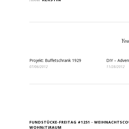
You
Projekt: Buffetschrank 1929
DIY – Adven
07/06/2012
11/28/2012
FUNDSTÜCKE-FREITAG #1251 - WEIHNACHTS
WOHN(T)RAUM