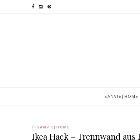
SANVIE|HOME
In
SANVIE|HOME
Ikea Hack – Trennwand aus 