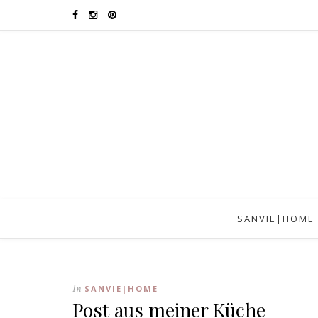
SANVIE|HOME
In
SANVIE|HOME
Post aus meiner Küche