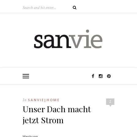
In
SANVIE|HOME
2
Unser Dach macht
jetzt Strom
Werbung