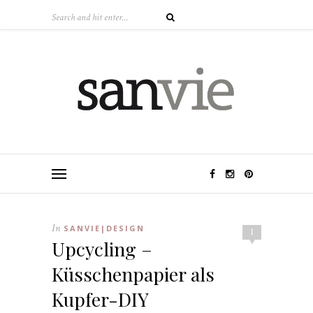
In
SANVIE|DESIGN
1
Upcycling –
Küsschenpapier als
Kupfer-DIY