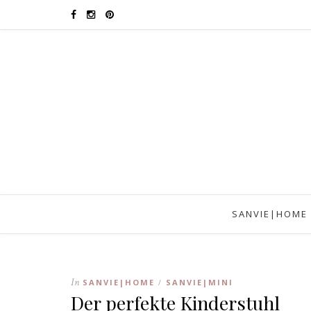
SANVIE|HOME
In
SANVIE|HOME
SANVIE|MINI
/
Der perfekte Kinderstuhl