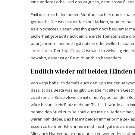
eine andere Farbe. Und das ist gut so, denn so weiß jeder
Emil durfte sich den neuen Stuhl aussuchen und so hat 
getauscht. Der ist nicht einfach nur lackiert, sondern h
es ein schickes Kissen was ihn gleich noch bequemer mach
Sicherheit gebracht nachdem die erste Tomatensoße drauf 
paar Jahren immer noch gut nutzen oder vielleicht später
ihren Anton
. Der
TrippTrapp®
ist wirklich vielseitig ei
bewährt, daher ist er für mich auch so besonders.
Endlich wieder mit beiden Händen
Von Katja habe ich damals auch den Tipp mit der Babys
dass ist das Beste was es gibt. Gerade mit älteren Gesch
zu sitzen als Beispielsweise mit einer Wippe auf dem Bod
wäre bei uns kein Platz mehr am Tisch. Ich würde also i
nehme den Stuhl zum Beispiel auch mit ins Badezimmer,
waren nah dabei. Das hat mit beiden immer prima geklap
Essen zu können. Ich erinnere mich noch gut daran, dass
Mini auch Hunger hatte und man so entweder direkt abbr