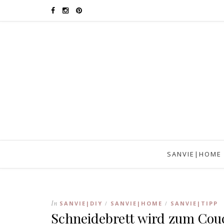
SANVIE|HOME
In
SANVIE|DIY
SANVIE|HOME
SANVIE|TIPP
/
/
Schneidebrett wird zum Cou