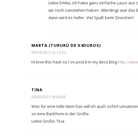
Liebe Emilia, ich habe ganz einfache Lasur au
wir noch rumstehen haben. Allerdings war das Br
dann wird es heller. Viel Spaß beim Streichen!
MARTA (TURURÚ DE X4DUROS)
09/19/2013 at 15:53
Hi love this hack so i´ve post it in my deco blog
http://ww
TINA
02/05/2013 at 00:05
Was für eine tolle Idee! Das will ich auch sofort umsetz
so eine Backform in der Größe.
Liebe Grüße, Tina