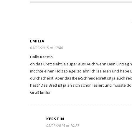
EMILIA
03/22/2015 at 17:46
Hallo Kerstin,
oh das Brett sieht ja super aus! Auch wenn Dein Eintrag n
möchte einen Holzspiegel so ähnlich lasieren und habe
durchscheint. Aber das Ikea-Schneidebrett ist ja auch re
hast? Das Brett ist ja an sich schon lasiert und müsste do
Gruß Emilia
KERSTIN
03/23/2015 at 10:27