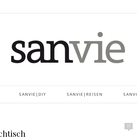
SANVIE|DIY
SANVIE|REISEN
SANV
13
chtisch