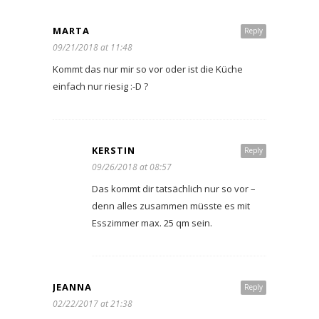
MARTA
Reply
09/21/2018 at 11:48
Kommt das nur mir so vor oder ist die Küche
einfach nur riesig :-D ?
KERSTIN
Reply
09/26/2018 at 08:57
Das kommt dir tatsächlich nur so vor –
denn alles zusammen müsste es mit
Esszimmer max. 25 qm sein.
JEANNA
Reply
02/22/2017 at 21:38