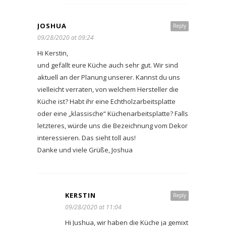
JOSHUA
Reply
09/28/2020 at 09:24
Hi Kerstin,
und gefällt eure Küche auch sehr gut. Wir sind
aktuell an der Planung unserer. Kannst du uns
vielleicht verraten, von welchem Hersteller die
Küche ist? Habt ihr eine Echtholzarbeitsplatte
oder eine „klassische“ Küchenarbeitsplatte? Falls
letzteres, würde uns die Bezeichnung vom Dekor
interessieren. Das sieht toll aus!
Danke und viele Grüße, Joshua
KERSTIN
Reply
09/28/2020 at 11:04
Hi Jushua, wir haben die Küche ja gemixt