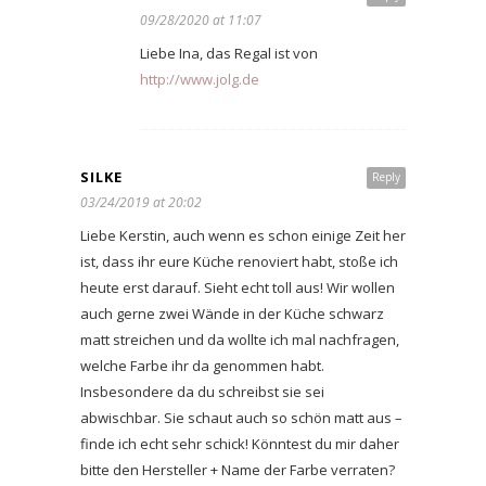
09/28/2020 at 11:07
Liebe Ina, das Regal ist von
http://www.jolg.de
SILKE
Reply
03/24/2019 at 20:02
Liebe Kerstin, auch wenn es schon einige Zeit her
ist, dass ihr eure Küche renoviert habt, stoße ich
heute erst darauf. Sieht echt toll aus! Wir wollen
auch gerne zwei Wände in der Küche schwarz
matt streichen und da wollte ich mal nachfragen,
welche Farbe ihr da genommen habt.
Insbesondere da du schreibst sie sei
abwischbar. Sie schaut auch so schön matt aus –
finde ich echt sehr schick! Könntest du mir daher
bitte den Hersteller + Name der Farbe verraten?