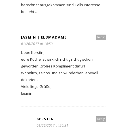
berechnet ausgekommen sind. Falls Interesse
besteht …
JASMIN | ELBMADAME
Reply
01/26/2017 at 14:59
Liebe Kerstin,
eure Küche ist wirklich richtig richtig schön
geworden, großes Kompliment dafür!
Wohnlich, zeitlos und so wunderbar liebevoll
dekoriert.
Viele liege Grüße,
Jasmin
KERSTIN
Reply
01/26/2017 at 20:31