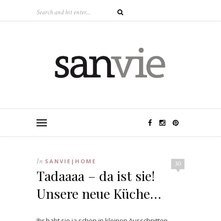
In
SANVIE|HOME
30
Tadaaaa – da ist sie!
Unsere neue Küche…
Ihr habt sie ja schon in kleinen Ausschnitten