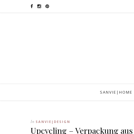
SANVIE|HOME
In
SANVIE|DESIGN
Upcycling – Verpackung aus 