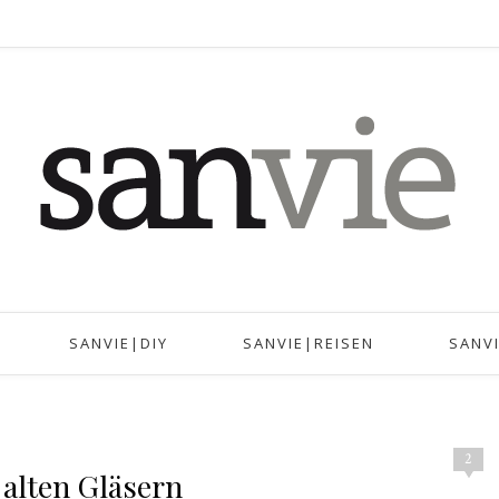
SANVIE|DIY
SANVIE|REISEN
SANV
2
alten Gläsern