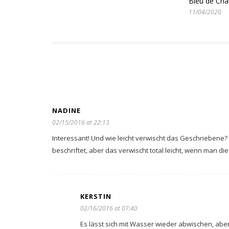
Bleu de Cha
11/04/2020
NADINE
02/15/2016 at 22:13
Interessant! Und wie leicht verwischt das Geschriebene?
beschriftet, aber das verwischt total leicht, wenn man di
KERSTIN
02/16/2016 at 07:40
Es lässt sich mit Wasser wieder abwischen, aber