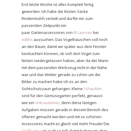
Erst letzte Woche ist alles komplett fertig
geworden. Ich habe die letzten Säcke
Rindenmulch verteilt und durfte mir zum
passenden Zeitpunkt ein
paar Gartenaccessoires von
IB Laursen
bei
ediths
aussuchen. Das Vogelhäuschen soll noch
an den Baum, damit wir später aus dem Fenster
beobachten können, ob sich dort Vögel zum
Nisten niedergelassen haben, aber da der Mann
mit dem passenden Werkzeug nicht in der Nähe
war und das Wetter gerade zu schön um die
Bilder zu machen habe ich es an den
Sichtschutzzaun gehangen. Kleine
Schaufeln
sind für den Gemüsegarten perfekt, genauso
wie ein
Unkrauteimer
, denn diese lästigen
Aufgaben müssen gerade in diesem Bereich des
öfteren gemacht werden und mit so schönen
Accessoires macht es gleich viel mehr Freude! Die
Gießkanne
ist auch so toll, damit haben wir aber