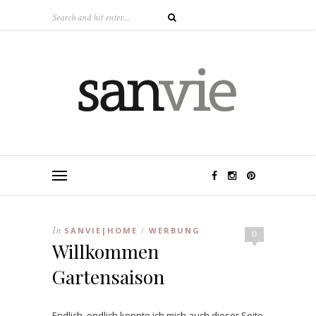
In
SANVIE|HOME
WERBUNG
/
0
Willkommen
Gartensaison
Endlich, endlich konnte ich mich auch dieser Seite