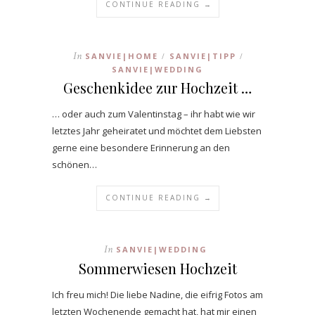
CONTINUE READING →
In
SANVIE|HOME
SANVIE|TIPP
/
/
SANVIE|WEDDING
Geschenkidee zur Hochzeit …
… oder auch zum Valentinstag – ihr habt wie wir
letztes Jahr geheiratet und möchtet dem Liebsten
gerne eine besondere Erinnerung an den
schönen…
CONTINUE READING →
In
SANVIE|WEDDING
Sommerwiesen Hochzeit
Ich freu mich! Die liebe Nadine, die eifrig Fotos am
letzten Wochenende gemacht hat, hat mir einen